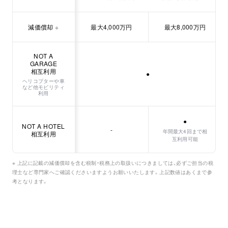
減価償却
※
最大4,000万円
最大8,000万円
NOT A
GARAGE
相互利用
●
ヘリコプターや車
など他モビリティ
利用
●
NOT A HOTEL
-
年間最大4回まで相
相互利用
互利用可能
※ 上記に記載の減価償却を含む税制・税務上の取扱いにつきましては、必ずご担当の税
理士など専門家へご確認くださいますようお願いいたします。上記数値はあくまで参
考となります。