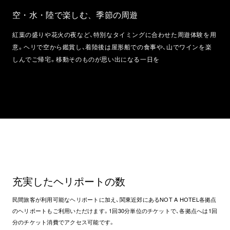
空・水・陸で楽しむ、季節の周遊
紅葉の盛りや花火の夜など、特別なタイミングに合わせた周遊体験を用
意。ヘリで空から鑑賞し、着陸後は屋形船での食事や、山でワインを楽
しんでご帰宅。移動そのものが思い出になる一日を
充実したヘリポートの数
民間旅客が利用可能なヘリポートに加え、関東近郊にあるNOT A HOTEL各拠点
のヘリポートもご利用いただけます。1回30分単位のチケットで、各拠点へは1回
分のチケット消費でアクセス可能です。