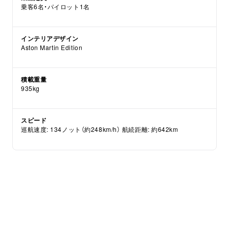
乗客6名・パイロット1名
インテリアデザイン
Aston Martin Edition
積載重量
935kg
スピード
巡航速度: 134ノット（約248km/h） 航続距離: 約642km