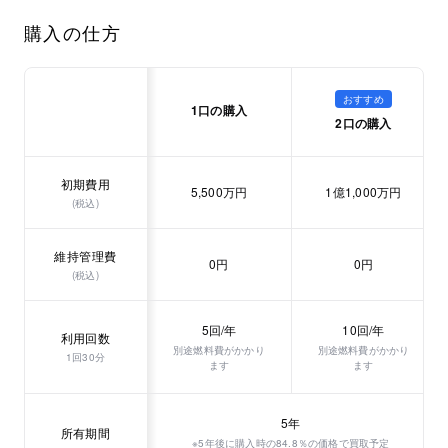
購入の仕方
おすすめ
1口の購入
2口の購入
初期費用
5,500万円
1億1,000万円
(税込)
維持管理費
0円
0円
(税込)
5回/年
10回/年
利用回数
別途燃料費がかかり
別途燃料費がかかり
1回30分
ます
ます
5年
所有期間
※5年後に購入時の84.8％の価格で買取予定